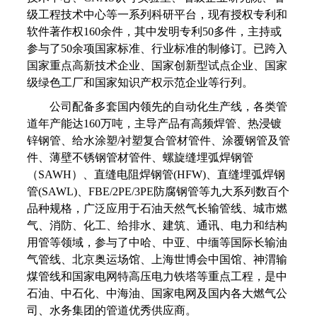
级工程技术中心等一系列科研平台，现有授权专利和
软件著作权160余件，其中发明专利50多件，主持或
参与了50余项国家标准、行业标准的制修订。已跨入
国家重点高新技术企业、国家创新型试点企业、国家
级绿色工厂和国家知识产权示范企业等行列。
公司配备多套国内领先的自动化生产线，各类管
道年产能达160万吨，主导产品有高频焊管、热浸镀
锌钢管、给水涂塑/衬塑复合管材管件、涂覆钢管及管
件、薄壁不锈钢管材管件、螺旋缝埋弧焊钢管
（SAWH）、直缝电阻焊钢管(HFW)、直缝埋弧焊钢
管(SAWL)、FBE/2PE/3PE防腐钢管等九大系列数百个
品种规格，广泛应用于石油天然气长输管线、城市燃
气、消防、化工、给排水、建筑、通讯、电力和结构
用管等领域，参与了中哈、中亚、中缅等国际长输油
气管线、北京奥运场馆、上海世博会中国馆、神渭输
煤管线和国家电网特高压电力铁塔等重点工程，是中
石油、中石化、中海油、国家电网及国内各大燃气公
司、水务集团的管道优秀供应商。