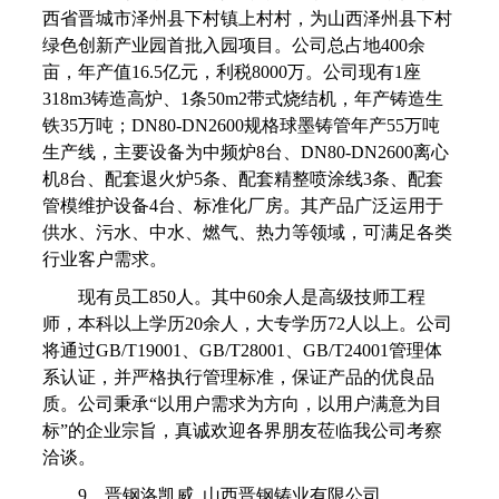
西省晋城市泽州县下村镇上村村，为山西泽州县下村
绿色创新产业园首批入园项目。公司总占地400余
亩，年产值16.5亿元，利税8000万。公司现有1座
318m3铸造高炉、1条50m2带式烧结机，年产铸造生
铁35万吨；DN80-DN2600规格球墨铸管年产55万吨
生产线，主要设备为中频炉8台、DN80-DN2600离心
机8台、配套退火炉5条、配套精整喷涂线3条、配套
管模维护设备4台、标准化厂房。其产品广泛运用于
供水、污水、中水、燃气、热力等领域，可满足各类
行业客户需求。
现有员工850人。其中60余人是高级技师工程
师，本科以上学历20余人，大专学历72人以上。公司
将通过GB/T19001、GB/T28001、GB/T24001管理体
系认证，并严格执行管理标准，保证产品的优良品
质。公司秉承“以用户需求为方向，以用户满意为目
标”的企业宗旨，真诚欢迎各界朋友莅临我公司考察
洽谈。
9、晋钢洛凯威 山西晋钢铸业有限公司