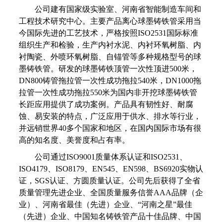
公司建有国家级实验室、河南省智能制造车间和
工程技术研究中心。主要产品离心球墨铸铁管采用当
今国际先进的工艺技术，严格按照ISO2531国际标准
组织生产和检验，生产内衬水泥、内衬环氧树脂、内
衬陶瓷、外喷环氧树脂、自锚管等多种规格型号的球
墨铸铁管。研发的球墨铸铁顶管一次性顶进500米，
DN800铸管拖拉管一次性成功拖拉540米，DN1000拖
拉管一次性成功拖拉550米为国内非开挖球墨铸铁管
长距应用提供了成功案例。产品具有韧性好、耐腐
蚀、易安装的特点，广泛应用于供水、排水等行业，
并远销世界40多个国家和地区，在国内国际市场有很
高的知名度、美誉度和占有率。
公司通过ISO9001质量体系认证和ISO2531、
ISO4179、ISO8179、EN545、EN598、BS6920实物认
证，SGS认证、方圆质量认证。公司先后获得了全省
质量管理先进企业、全国质量服务信誉AAA品牌（企
业）、河南省最佳（先进）企业、“河南之星”最佳
（先进）企业、中国知名铸铁管产品十佳品牌、中国