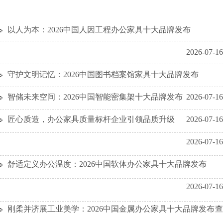
以人为本：2026中国人因工程办公家具十大品牌发布
2026-07-16
守护文明记忆：2026中国图书档案馆家具十大品牌发布
智储未来空间：2026中国智能密集架十大品牌发布
2026-07-16
匠心质造，办公家具质量标杆企业引领品质升级
2026-07-16
2026-07-16
舒适定义办公温度：2026中国软体办公家具十大品牌发布
2026-07-16
刚柔并济展工业美学：2026中国金属办公家具十大品牌发布
查