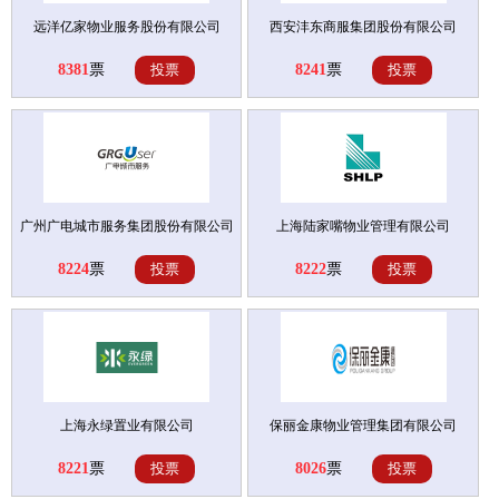
远洋亿家物业服务股份有限公司
西安沣东商服集团股份有限公司
8381
票
投票
8241
票
投票
广州广电城市服务集团股份有限公司
上海陆家嘴物业管理有限公司
8224
票
投票
8222
票
投票
上海永绿置业有限公司
保丽金康物业管理集团有限公司
8221
票
投票
8026
票
投票