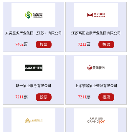
东吴服务产业集团（江苏）有限公司
江苏高正健康产业集团有限公司
7402
票
投票
7212
票
投票
曙一物业服务有限公司
上海景瑞物业管理有限公司
7211
票
投票
7211
票
投票