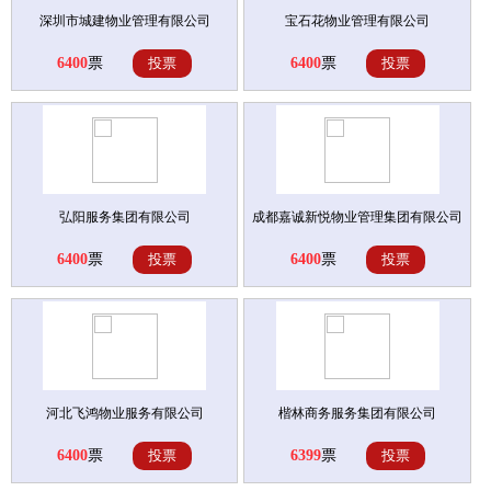
深圳市城建物业管理有限公司
宝石花物业管理有限公司
6400
票
投票
6400
票
投票
弘阳服务集团有限公司
成都嘉诚新悦物业管理集团有限公司
6400
票
投票
6400
票
投票
河北飞鸿物业服务有限公司
楷林商务服务集团有限公司
6400
票
投票
6399
票
投票