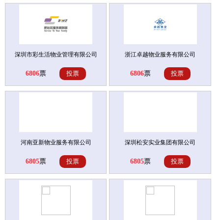
深圳市彩生活物业管理有限公司
浙江卓越物业服务有限公司
6806
票
投票
6806
票
投票
河南亚新物业服务有限公司
深圳松安实业集团有限公司
6805
票
投票
6805
票
投票