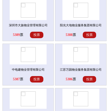
深圳市大族物业管理有限公司
阳光大地物业服务集团有限公司
5389
票
投票
5388
票
投票
中电建物业管理有限公司
江苏万园物业服务集团有限公司
5387
票
投票
5386
票
投票