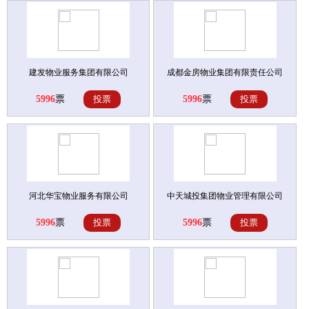
建发物业服务集团有限公司
成都金房物业集团有限责任公司
5996
票
投票
5996
票
投票
河北华宝物业服务有限公司
中天城投集团物业管理有限公司
5996
票
投票
5996
票
投票