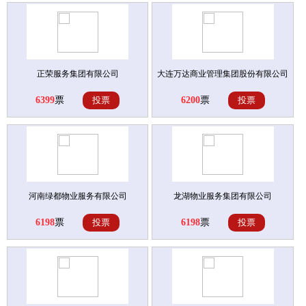
正荣服务集团有限公司
大连万达商业管理集团股份有限公司
6399
票
投票
6200
票
投票
河南绿都物业服务有限公司
龙湖物业服务集团有限公司
6198
票
投票
6198
票
投票