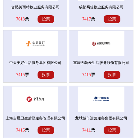
合肥美而特物业服务有限公司
成都蜀信物业服务有限公司
7613
票
投票
7417
票
投票
中天美好生活服务集团有限公司
重庆天骄爱生活服务股份有限公司
7415
票
投票
7415
票
投票
上海吉晨卫生后勤服务管理有限公司
龙城城市运营服务集团有限公司
7415
票
投票
7411
票
投票