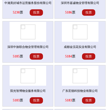
中湘美好城市运营服务股份有限公司
深圳市嘉诚物业管理有限公司
5230
票
投票
5186
票
投票
深圳中旅联合物业管理有限公司
成都金浣花实业有限公司
5185
票
投票
5184
票
投票
阳光智博物业服务有限公司
广东宏德科技物业有限公司
5183
票
投票
5183
票
投票