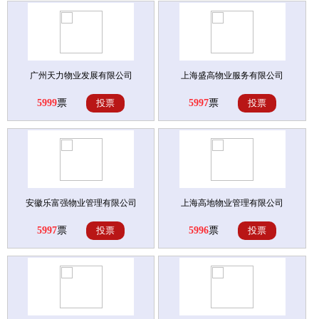
广州天力物业发展有限公司
上海盛高物业服务有限公司
5999
票
投票
5997
票
投票
安徽乐富强物业管理有限公司
上海高地物业管理有限公司
5997
票
投票
5996
票
投票